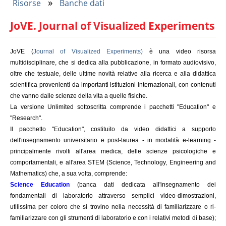
»
Risorse
Banche dati
Tu sei qui
JoVE. Journal of Visualized Experiments
JoVE (
Journal of Visualized Experiments)
è una video risorsa
multidisciplinare, che si dedica alla pubblicazione, in formato audiovisivo,
oltre che testuale, delle ultime novità relative alla ricerca e alla didattica
scientifica provenienti da importanti istituzioni internazionali, con contenuti
che vanno dalle scienze della vita a quelle fisiche.
La versione Unlimited sottoscritta comprende i pacchetti "Education" e
"Research".
Il pacchetto "Education", costituito da video didattici a supporto
dell'insegnamento universitario e post-laurea - in modalità e-learning -
principalmente rivolti all'area medica, delle scienze psicologiche e
comportamentali, e all'area STEM (Science, Technology, Engineering and
Mathematics) che, a sua volta, comprende:
Science Education
(banca dati dedicata all'insegnamento dei
fondamentali di laboratorio attraverso semplici video-dimostrazioni,
utilissima per coloro che si trovino nella necessità di familiarizzare o ri-
familiarizzare con gli strumenti di laboratorio e con i relativi metodi di base);