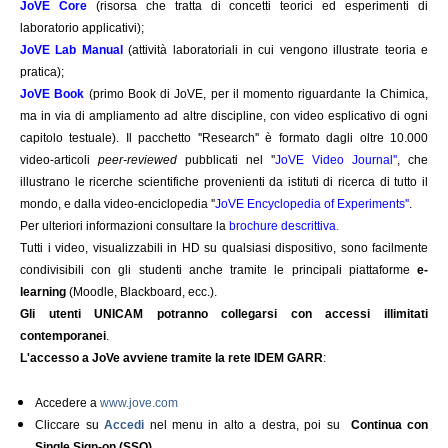
JoVE Core
(risorsa che tratta di concetti teorici ed esperimenti di
laboratorio applicativi);
JoVE Lab Manual
(attività laboratoriali in cui vengono illustrate teoria e
pratica);
JoVE Book
(primo Book di JoVE, per il momento riguardante la Chimica,
ma in via di ampliamento ad altre discipline, con video esplicativo di ogni
capitolo testuale). Il pacchetto ''Research'' è formato dagli oltre 10.000
video-articoli
peer-reviewed
pubblicati nel ''
JoVE Video Journal''
, che
illustrano le ricerche scientifiche provenienti da istituti di ricerca di tutto il
mondo, e dalla video-enciclopedia ''
JoVE Encyclopedia of Experiments''
.
Per ulteriori informazioni consultare la
brochure descrittiva
.
Tutti i video, visualizzabili in HD su qualsiasi dispositivo, sono facilmente
condivisibili con gli studenti anche tramite le principali piattaforme
e-
learning
(Moodle, Blackboard, ecc.).
Gli utenti UNICAM potranno collegarsi con accessi illimitati
contemporanei
.
L'accesso a JoVe avviene tramite la rete IDEM GARR
:
Accedere a
www.jove.com
Cliccare su
Accedi
nel menu in alto a destra, poi su
Continua con
Single Sign-on (SSO)