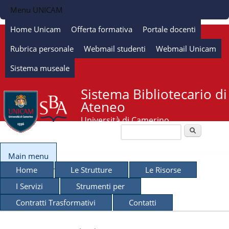
Salta al contenuto
Menu UNICAM
principale
Home Unicam
Offerta formativa
Portale docenti
Rubrica personale
Webmail studenti
Webmail Unicam
Sistema museale
Sistema Bibliotecario di
Ateneo
Università di Camerino
Cerca
Form di ricerca
Main menu
Home
Le Strutture
Le Risorse
I Servizi
Strumenti per
Contratti Trasformativi
Contatti