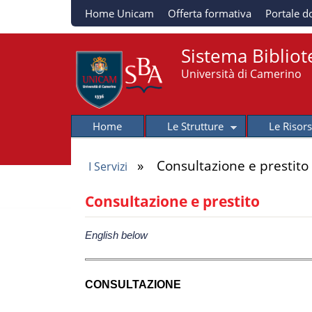
Home Unicam
Offerta formativa
Portale d
Sistema Bibliot
Università di Camerino
Home
Le Strutture
Le Risor
»
Consultazione e prestito
I Servizi
Tu sei qui
Consultazione e prestito
English below
CONSULTAZIONE