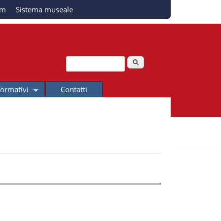
am
Sistema museale
Cerca
Form di ricerca
formativi
Contatti