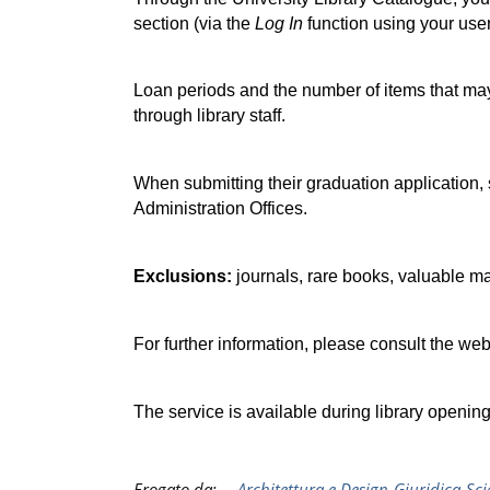
section (via the 
Log In
 function using your us
Loan periods and the number of items that may
through library staff.
When submitting their graduation application, 
Administration Offices.
Exclusions:
 journals, rare books, valuable ma
For further information, please consult the webs
The service is available during library openin
Erogato da:
Architettura e Design
Giuridica
Sci