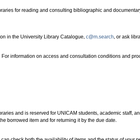
aries for reading and consulting bibliographic and documentary
tion in the University Library Catalogue, 
c@m.search
, or ask libr
. For information on access and consultation conditions and proc
ibraries and is reserved for UNICAM students, academic staff, a
the borrowed item and for returning it by the due date.
can check both the availability of items and the status of your 