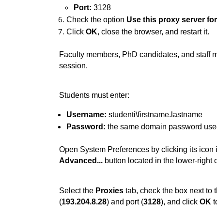
Port:
 3128
Check the option 
Use this proxy server fo
Click 
OK
, close the browser, and restart it.
Faculty members, PhD candidates, and staff m
session.
Students must enter:
Username:
 studenti\firstname.lastname
Password:
 the same domain password used
Advanced...
 button located in the lower-right 
Select the 
Proxies
 tab, check the box next to t
(
193.204.8.28
) and port (
3128
), and click 
OK
 