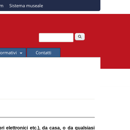
am
Sistema museale
Cerca
Form di ricerca
formativi
Contatti
ri elettronici etc.), da casa, o da qualsiasi