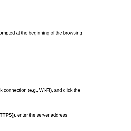
mpted at the beginning of the browsing 
Open System Preferences by clicking its icon in the Dock, then click the Network icon, select the active network connection (e.g., Wi-Fi), and click the 
HTTPS)
), enter the server address 