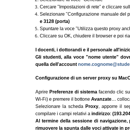
Cercare "Impostazioni di rete" e cliccare sul
Selezionare "Configurazione manuale del pro
e 3128 (porta)
Spuntare la voce "Utilizza questo proxy a
Cliccare su OK, chiudere il browser e poi ria
I docenti, i dottorandi e il personale all'in
Gli studenti, alla voce "nome utente" do
quella dell'account
nome.cognome@student
Configurazione di un server proxy su Mac
Aprire
Preferenze di sistema
facendo clic su
Wi-Fi) e premere il bottone
Avanzate
… colloca
Selezionare la scheda
Proxy
, apporre il s
compilare i campi relativi a
indirizzo
:
(193.204
Al termine della sessione di navigazione, 
rimuovere la spunta dalle voci attivate in 