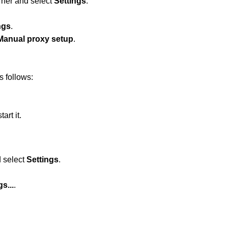
rner and select 
Settings
.
ngs
.
Manual proxy setup
.
s follows:
art it.
 select 
Settings
.
s...
.