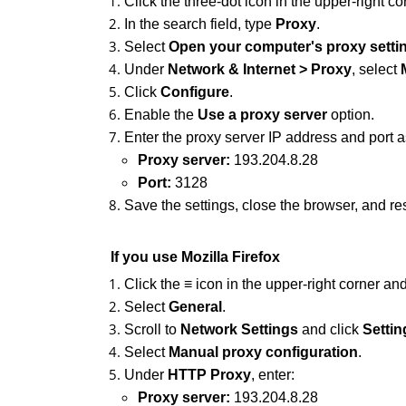
Click the three-dot icon in the upper-right co
In the search field, type 
Proxy
.
Select 
Open your computer's proxy setti
Under 
Network & Internet > Proxy
, select 
Click 
Configure
.
Enable the 
Use a proxy server
 option.
Enter the proxy server IP address and port a
Proxy server:
 193.204.8.28
Port:
 3128
Save the settings, close the browser, and rest
If you use Mozilla Firefox
Click the ≡ icon in the upper-right corner and
Select 
General
.
Scroll to 
Network Settings
 and click 
Setting
Select 
Manual proxy configuration
.
Under 
HTTP Proxy
, enter:
Proxy server:
 193.204.8.28