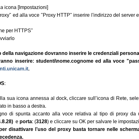
la icona [Impostazioni]
xy" ed alla voce "Proxy HTTP" inserire l'indirizzo del server e
nche per HTTPS"
vviarlo
izio della navigazione dovranno inserire le credenziali person
vranno inserire: studenti\nome.cognome ed alla voce "pas
i.unicam.it
.
OS
:
lla sua icona annessa al dock, cliccare sull’icona di Rete, sel
to in basso a destra.
egno di spunta accanto alla voce relativa al tipo di proxy 
.8.28)
e
porta
: (
3128
) e cliccare su OK per salvare le impostazi
per disattivare l’uso del proxy basta tornare nelle scher
precedenza.