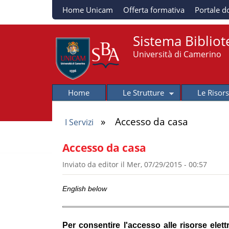
Home Unicam
Offerta formativa
Portale d
Sistema Bibliot
Università di Camerino
Home
Le Strutture
Le Risor
»
Accesso da casa
I Servizi
Tu sei qui
Accesso da casa
Inviato da
editor
il
Mer, 07/29/2015 - 00:57
English below
Per consentire l'accesso alle risorse elettr