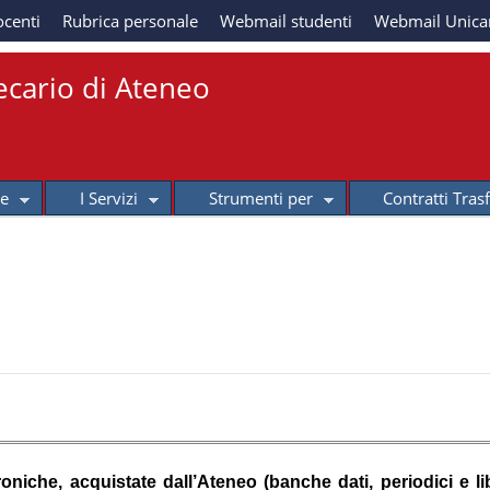
Salta al contenuto
ocenti
Rubrica personale
Webmail studenti
Webmail Unic
principale
ecario di Ateneo
se
I Servizi
Strumenti per
Contratti Tras
oniche, acquistate dall’Ateneo (banche dati, periodici e lib