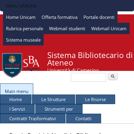
Salta al contenuto
Menu UNICAM
principale
Home Unicam
Offerta formativa
Portale docenti
Rubrica personale
Webmail studenti
Webmail Unicam
Sistema museale
Sistema Bibliotecario di
Ateneo
Università di Camerino
Cerca
Form di ricerca
Main menu
Home
Le Strutture
Le Risorse
I Servizi
Strumenti per
Contratti Trasformativi
Contatti