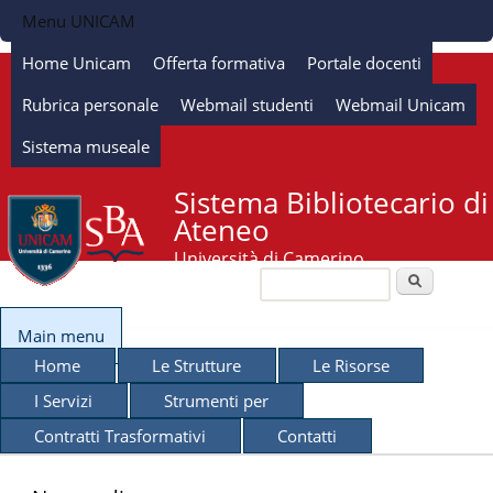
Salta al contenuto
Menu UNICAM
principale
Home Unicam
Offerta formativa
Portale docenti
Rubrica personale
Webmail studenti
Webmail Unicam
Sistema museale
Sistema Bibliotecario di
Ateneo
Università di Camerino
Cerca
Form di ricerca
Main menu
Home
Le Strutture
Le Risorse
I Servizi
Strumenti per
Contratti Trasformativi
Contatti